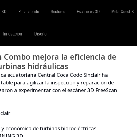
s 3D
Posacabado
Sectores
Escáneres 3D
Meta Quest 3
Innovación
Diseño
 Combo mejora la eficiencia de
urbinas hidráulicas
rica ecuatoriana Central Coca Codo Sinclair ha 
able para agilizar la inspección y reparación de 
zaron a experimentar con el escáner 3D FreeScan 
clair
e y económica de turbinas hidroeléctricas
HINING 3D