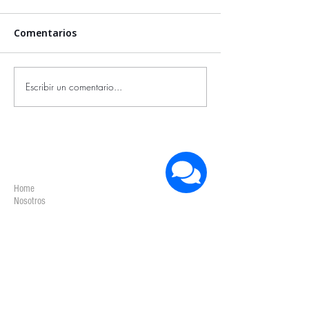
Comentarios
Escribir un comentario...
COMPAÑÍA
Home
Nosotros
Contacto
Blog
Servicios 3D
Privacy Policy
IMPRESORAS 3D