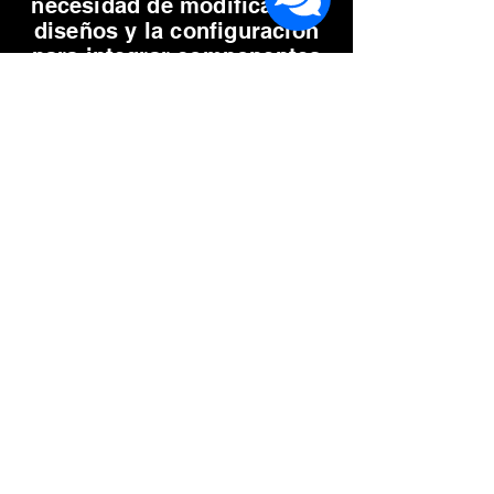
necesidad de modificar los
diseños y la configuración
para integrar componentes
normalizados o ensamblar
piezas impresas.
Doble Extrusión,
doble versatilidad
Disfruta del arte de la
mecánica y de todo el