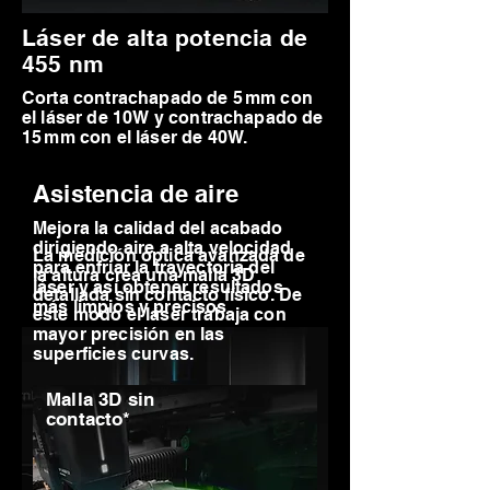
Láser de alta potencia de
455 nm
Corta contrachapado de 5 mm con
el láser de 10 W y contrachapado de
15 mm con el láser de 40 W.
Asistencia de aire
Mejora la calidad del acabado
dirigiendo aire a alta velocidad
La medición óptica avanzada de
para enfriar la trayectoria del
la altura crea una malla 3D
láser y así obtener resultados
detallada sin contacto físico. De
más limpios y precisos.
este modo el láser trabaja con
mayor precisión en las
superficies curvas.
Malla 3D sin
contacto*