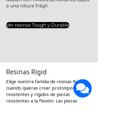
a una rotura frágil.
Ver resinas Tough y Durable
Resinas Rigid
Elige nuestra familia de resinas Rigid
cuando quieras crear prototipos
resistentes y rígidos de piezas
resistentes a la flexión. Las piezas
elaboradas con estos materiales son
térmica y químicamente resistentes y
sus dimensiones permanecerán
estables bajo carga, aunque
experimentarán una rotura frágil si se