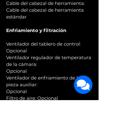
Cable del cabezal de herramienta:
Cable del cabezal de herramienta
estándar
Enfriamiento y filtración
Ventilador del tablero de control:
Opcional
Ventilador regulador de temperatura
de la cámara:
Opcional
Ventilador de enfriamiento de la
pieza auxiliar:
Opcional
Filtro de aire: Opcional
Filamentos compatibles
PLA, PETG, TPU, PVA, PET: ideales
ABS, ASA: Capaz