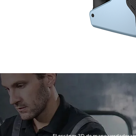
El escáner 3D de mano verdaderamen