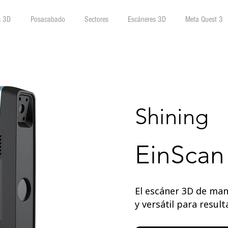
s 3D
Posacabado
Sectores
Escáneres 3D
Meta Quest 3
Shining
EinScan
El escáner 3D de ma
y versátil para result