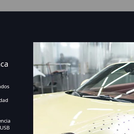
nca
ados
idad
encia
 USB