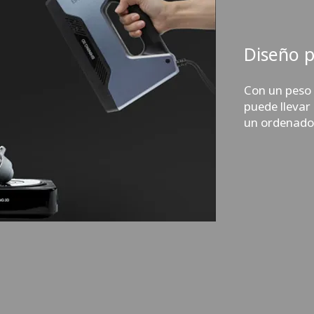
Diseño po
Con un peso
puede llevar
un ordenador