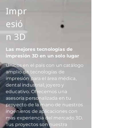
Orgánico:
Arte, Cuerpos.
Impr
esió
n 3D
Las mejores tecnologías de
impresión 3D en un solo lugar
Unicos en el país con un catálogo
amplio de tecnologías de
impresión para el área médica,
dental industrial, joyero y
educativo. Ofrecemos una
asesoría personalizada en tu
proyecto de la mano de nuestros
ingenieros de aplicaciones con
mas experiencia del mercado 3D.
Tus proyectos son nuestra