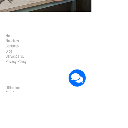
COMPAÑÍA
Home
Nosotros
Contacto
Blog
Servicios 3D
Privacy Policy
IMPRESORAS 3D
Ultimaker
Formlabs
Markforged
Mimaki
Sicnova
Intamsys
Zortrax
BigRep