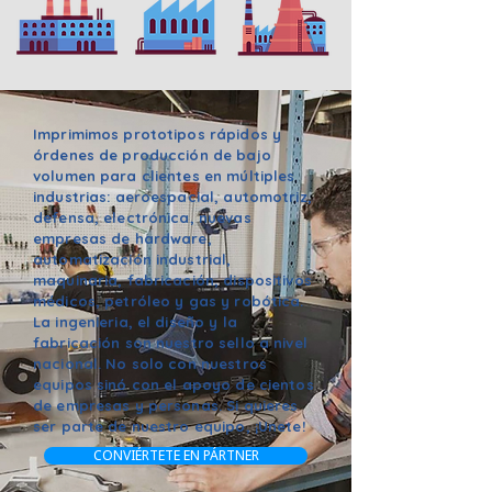
Imprimimos prototipos rápidos y
órdenes de producción de bajo
volumen para clientes en múltiples
industrias: aeroespacial, automotriz,
defensa, electrónica, nuevas
empresas de hardware,
automatización industrial,
maquinaria, fabricación, dispositivos
médicos, petróleo y gas y robótica.
La ingenieria, el diseño y la
fabricación son nuestro sello a nivel
nacional. No solo con nuestros
equipos sinó con el apoyo de cientos
de empresas y personas. Si quieres
ser parte de nuestro equipo, ¡Unete!
CONVIÉRTETE EN PÁRTNER