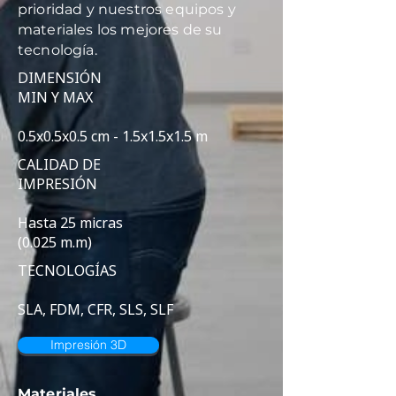
prioridad y nuestros equipos y
materiales los mejores de su
tecnología.
DIMENSIÓN
MIN Y MAX
0.5x0.5x0.5 cm - 1.5x1.5x1.5 m
CALIDAD DE
IMPRESIÓN
Hasta 25 micras
(0.025 m.m)
TECNOLOGÍAS
SLA, FDM, CFR, SLS, SLF
Impresión 3D
Materiales