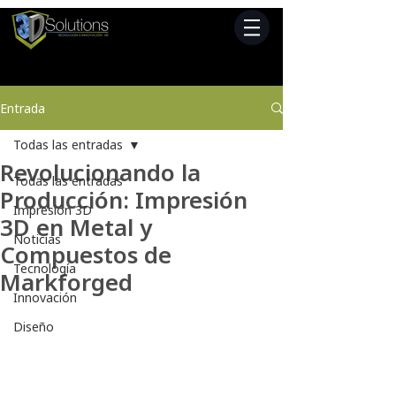
Entrada
Todas las entradas
Revolucionando la
Todas las entradas
Producción: Impresión
Impresión 3D
3D en Metal y
Noticias
Compuestos de
Tecnología
Markforged
Innovación
Diseño