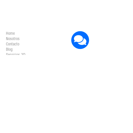
COMPAÑÍA
Home
Nosotros
Contacto
Blog
Servicios 3D
Privacy Policy
IMPRESORAS 3D
Ultimaker
Formlabs
Markforged
Mimaki
Sicnova
Intamsys
Zortrax
BigRep