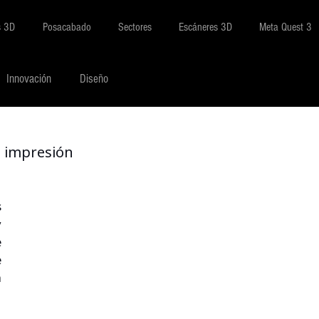
s 3D
Posacabado
Sectores
Escáneres 3D
Meta Quest 3
Innovación
Diseño
a impresión
 
 
 
 
 