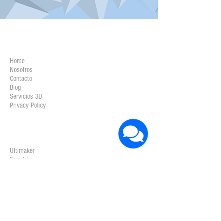
COMPAÑÍA
Home
Nosotros
Contacto
Blog
Servicios 3D
Privacy Policy
IMPRESORAS 3D
Ultimaker
Formlabs
Markforged
Mimaki
Sicnova
Intamsys
Zortrax
BigRep